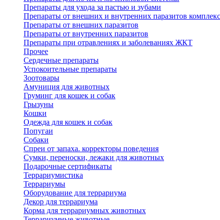
Препараты для ухода за пастью и зубами
Препараты от внешних и внутренних паразитов комплек
Препараты от внешних паразитов
Препараты от внутренних паразитов
Препараты при отравлениях и заболеваниях ЖКТ
Прочее
Сердечные препараты
Успокоительные препараты
Зоотовары
Амуниция для животных
Груминг для кошек и собак
Грызуны
Кошки
Одежда для кошек и собак
Попугаи
Собаки
Спреи от запаха. корректоры поведения
Сумки, переноски, лежаки для животных
Подарочные сертификаты
Террариумистика
Террариумы
Оборудование для террариума
Декор для террариума
Корма для террариумных животных
Террариумные животные