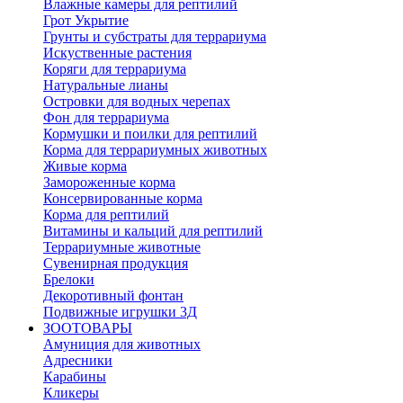
Влажные камеры для рептилий
Грот Укрытие
Грунты и субстраты для террариума
Искуственные растения
Коряги для террариума
Натуральные лианы
Островки для водных черепах
Фон для террариума
Кормушки и поилки для рептилий
Корма для террариумных животных
Живые корма
Замороженные корма
Консервированные корма
Корма для рептилий
Витамины и кальций для рептилий
Террариумные животные
Сувенирная продукция
Брелоки
Декоротивный фонтан
Подвижные игрушки 3Д
ЗООТОВАРЫ
Амуниция для животных
Адресники
Карабины
Кликеры