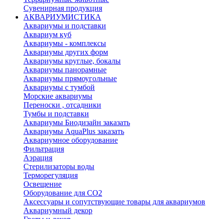
Сувенирная продукция
АКВАРИУМИСТИКА
Аквариумы и подставки
Аквариум куб
Аквариумы - комплексы
Аквариумы других форм
Аквариумы круглые, бокалы
Аквариумы панорамные
Аквариумы прямоугольные
Аквариумы с тумбой
Морские аквариумы
Переноски , отсадники
Тумбы и подставки
Аквариумы Биодизайн заказать
Аквариумы AquaPlus заказать
Аквариумное оборудование
Фильтрация
Аэрация
Стерилизаторы воды
Терморегуляция
Освещение
Оборудование для CO2
Аксессуары и сопутствующие товары для аквариумов
Аквариумный декор