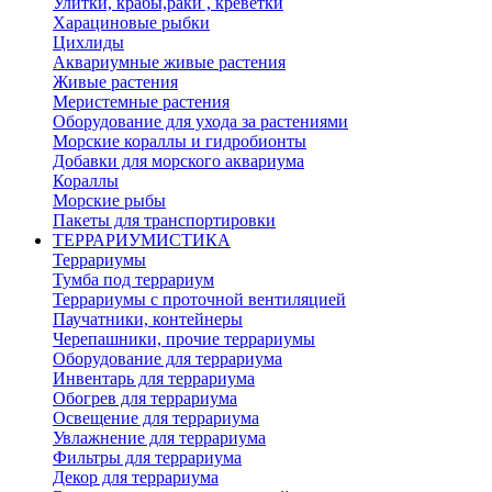
Улитки, крабы,раки , креветки
Харациновые рыбки
Цихлиды
Аквариумные живые растения
Живые растения
Меристемные растения
Оборудование для ухода за растениями
Морские кораллы и гидробионты
Добавки для морского аквариума
Кораллы
Морские рыбы
Пакеты для транспортировки
ТЕРРАРИУМИСТИКА
Террариумы
Тумба под террариум
Террариумы с проточной вентиляцией
Паучатники, контейнеры
Черепашники, прочие террариумы
Оборудование для террариума
Инвентарь для террариума
Обогрев для террариума
Освещение для террариума
Увлажнение для террариума
Фильтры для террариума
Декор для террариума