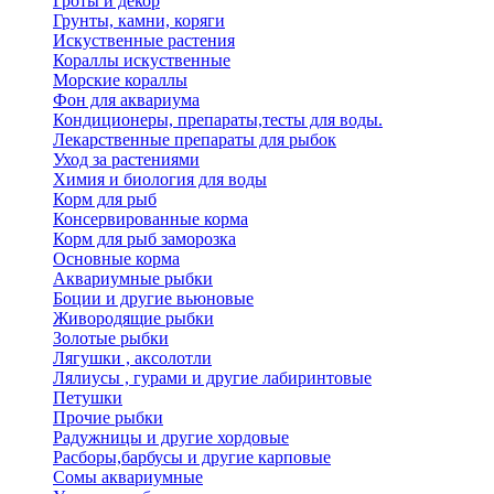
Гроты и декор
Грунты, камни, коряги
Искуственные растения
Кораллы искуственные
Морские кораллы
Фон для аквариума
Кондиционеры, препараты,тесты для воды.
Лекарственные препараты для рыбок
Уход за растениями
Химия и биология для воды
Корм для рыб
Консервированные корма
Корм для рыб заморозка
Основные корма
Аквариумные рыбки
Боции и другие вьюновые
Живородящие рыбки
Золотые рыбки
Лягушки , аксолотли
Лялиусы , гурами и другие лабиринтовые
Петушки
Прочие рыбки
Радужницы и другие хордовые
Расборы,барбусы и другие карповые
Сомы аквариумные