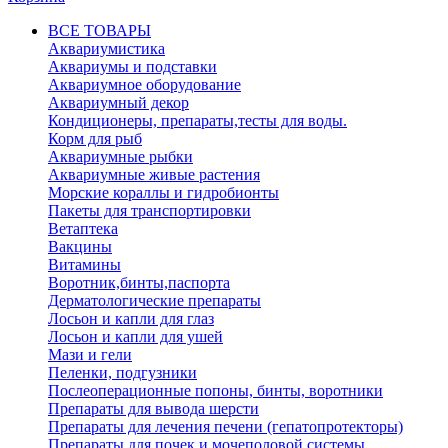
ВСЕ ТОВАРЫ
Аквариумистика
Аквариумы и подставки
Аквариумное оборудование
Аквариумный декор
Кондиционеры, препараты,тесты для воды.
Корм для рыб
Аквариумные рыбки
Аквариумные живые растения
Морские кораллы и гидробионты
Пакеты для транспортировки
Ветаптека
Вакцины
Витамины
Воротник,бинты,паспорта
Дерматологические препараты
Лосьон и капли для глаз
Лосьон и капли для ушей
Мази и гели
Пеленки, подгузники
Послеоперационные попоны, бинты, воротники
Препараты для вывода шерсти
Препараты для лечения печени (гепатопротекторы)
Препараты для почек и мочеполовой системы