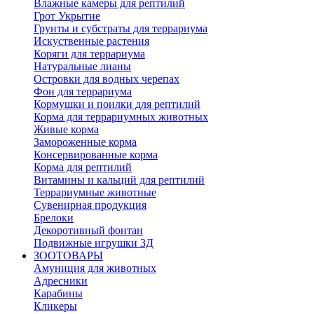
Влажные камеры для рептилий
Грот Укрытие
Грунты и субстраты для террариума
Искуственные растения
Коряги для террариума
Натуральные лианы
Островки для водных черепах
Фон для террариума
Кормушки и поилки для рептилий
Корма для террариумных животных
Живые корма
Замороженные корма
Консервированные корма
Корма для рептилий
Витамины и кальций для рептилий
Террариумные животные
Сувенирная продукция
Брелоки
Декоротивный фонтан
Подвижные игрушки 3Д
ЗООТОВАРЫ
Амуниция для животных
Адресники
Карабины
Кликеры