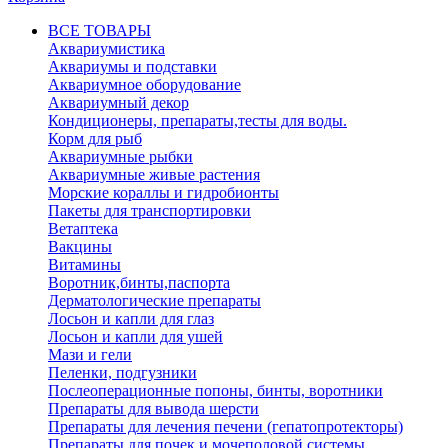
ВСЕ ТОВАРЫ
Аквариумистика
Аквариумы и подставки
Аквариумное оборудование
Аквариумный декор
Кондиционеры, препараты,тесты для воды.
Корм для рыб
Аквариумные рыбки
Аквариумные живые растения
Морские кораллы и гидробионты
Пакеты для транспортировки
Ветаптека
Вакцины
Витамины
Воротник,бинты,паспорта
Дерматологические препараты
Лосьон и капли для глаз
Лосьон и капли для ушей
Мази и гели
Пеленки, подгузники
Послеоперационные попоны, бинты, воротники
Препараты для вывода шерсти
Препараты для лечения печени (гепатопротекторы)
Препараты для почек и мочеполовой системы