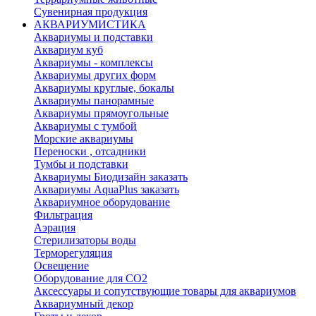
Сувенирная продукция
АКВАРИУМИСТИКА
Аквариумы и подставки
Аквариум куб
Аквариумы - комплексы
Аквариумы других форм
Аквариумы круглые, бокалы
Аквариумы панорамные
Аквариумы прямоугольные
Аквариумы с тумбой
Морские аквариумы
Переноски , отсадники
Тумбы и подставки
Аквариумы Биодизайн заказать
Аквариумы AquaPlus заказать
Аквариумное оборудование
Фильтрация
Аэрация
Стерилизаторы воды
Терморегуляция
Освещение
Оборудование для CO2
Аксессуары и сопутствующие товары для аквариумов
Аквариумный декор