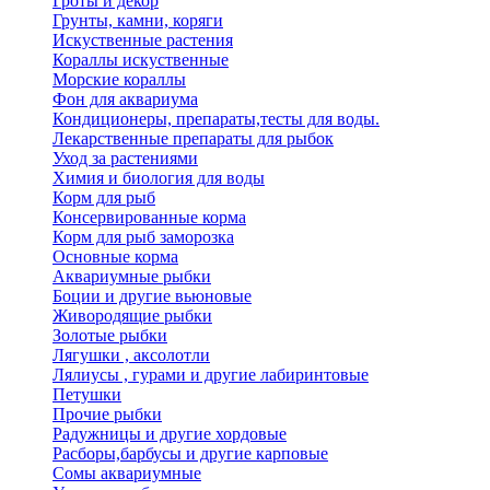
Гроты и декор
Грунты, камни, коряги
Искуственные растения
Кораллы искуственные
Морские кораллы
Фон для аквариума
Кондиционеры, препараты,тесты для воды.
Лекарственные препараты для рыбок
Уход за растениями
Химия и биология для воды
Корм для рыб
Консервированные корма
Корм для рыб заморозка
Основные корма
Аквариумные рыбки
Боции и другие вьюновые
Живородящие рыбки
Золотые рыбки
Лягушки , аксолотли
Лялиусы , гурами и другие лабиринтовые
Петушки
Прочие рыбки
Радужницы и другие хордовые
Расборы,барбусы и другие карповые
Сомы аквариумные