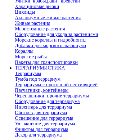
Улитки, крабы,раки , креветки
Харациновые рыбки
Цихлиды
Аквариумные живые растения
Живые растения
Меристемные растения
Оборудование для ухода за растениями
Морские кораллы и гидробионты
Добавки для морского аквариума
Кораллы
Морские рыбы
Пакеты для транспортировки
ТЕРРАРИУМИСТИКА
Террариумы
Тумба под террариум
Террариумы с проточной вентиляцией
Паучатники, контейнеры
Черепашники, прочие террариумы
Оборудование для террариума
Инвентарь для террариума
Обогрев для террариума
Освещение для террариума
Увлажнение для террариума
Фильтры для террариума
Декор для террариума