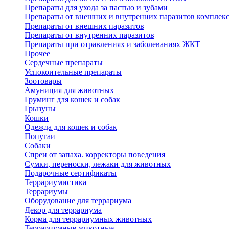
Препараты для ухода за пастью и зубами
Препараты от внешних и внутренних паразитов комплек
Препараты от внешних паразитов
Препараты от внутренних паразитов
Препараты при отравлениях и заболеваниях ЖКТ
Прочее
Сердечные препараты
Успокоительные препараты
Зоотовары
Амуниция для животных
Груминг для кошек и собак
Грызуны
Кошки
Одежда для кошек и собак
Попугаи
Собаки
Спреи от запаха. корректоры поведения
Сумки, переноски, лежаки для животных
Подарочные сертификаты
Террариумистика
Террариумы
Оборудование для террариума
Декор для террариума
Корма для террариумных животных
Террариумные животные