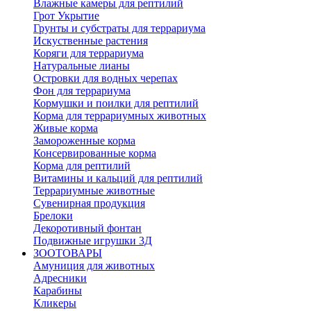
Влажные камеры для рептилий
Грот Укрытие
Грунты и субстраты для террариума
Искуственные растения
Коряги для террариума
Натуральные лианы
Островки для водных черепах
Фон для террариума
Кормушки и поилки для рептилий
Корма для террариумных животных
Живые корма
Замороженные корма
Консервированные корма
Корма для рептилий
Витамины и кальций для рептилий
Террариумные животные
Сувенирная продукция
Брелоки
Декоротивный фонтан
Подвижные игрушки 3Д
ЗООТОВАРЫ
Амуниция для животных
Адресники
Карабины
Кликеры