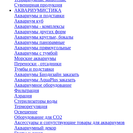
Сувенирная продукция
АКВАРИУМИСТИКА
Аквариумы и подставки
Аквариум куб
Аквариумы - комплексы
Аквариумы других форм
Аквариумы круглые, бокалы
Аквариумы панорамные
Аквариумы прямоугольные
Аквариумы с тумбой
Морские аквариумы
Переноски , отсадники
Тумбы и подставки
Аквариумы Биодизайн заказать
Аквариумы AquaPlus заказать
Аквариумное оборудование
Фильтрация
Аэрация
Стерилизаторы воды
Терморегуляция
Освещение
Оборудование для CO2
Аксессуары и сопутствующие товары для аквариумов
Аквариумный декор