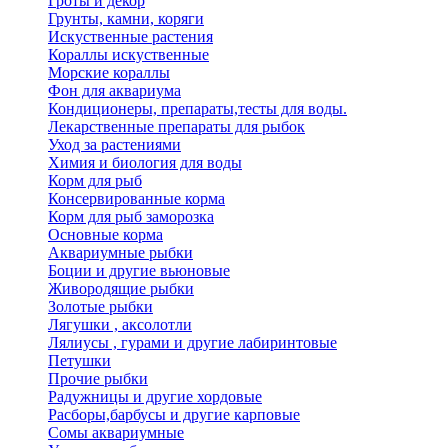
Гроты и декор
Грунты, камни, коряги
Искуственные растения
Кораллы искуственные
Морские кораллы
Фон для аквариума
Кондиционеры, препараты,тесты для воды.
Лекарственные препараты для рыбок
Уход за растениями
Химия и биология для воды
Корм для рыб
Консервированные корма
Корм для рыб заморозка
Основные корма
Аквариумные рыбки
Боции и другие вьюновые
Живородящие рыбки
Золотые рыбки
Лягушки , аксолотли
Лялиусы , гурами и другие лабиринтовые
Петушки
Прочие рыбки
Радужницы и другие хордовые
Расборы,барбусы и другие карповые
Сомы аквариумные