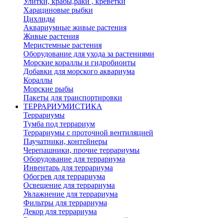
Улитки, крабы,раки , креветки
Харациновые рыбки
Цихлиды
Аквариумные живые растения
Живые растения
Меристемные растения
Оборудование для ухода за растениями
Морские кораллы и гидробионты
Добавки для морского аквариума
Кораллы
Морские рыбы
Пакеты для транспортировки
ТЕРРАРИУМИСТИКА
Террариумы
Тумба под террариум
Террариумы с проточной вентиляцией
Паучатники, контейнеры
Черепашники, прочие террариумы
Оборудование для террариума
Инвентарь для террариума
Обогрев для террариума
Освещение для террариума
Увлажнение для террариума
Фильтры для террариума
Декор для террариума