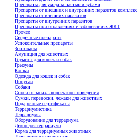
Препараты для ухода за пастью и зубами
Препараты от внешних и внутренних паразитов комплек
Препараты от внешних паразитов
Препараты от внутренних паразитов
Препараты при отравлениях и заболеваниях ЖКТ
Прочее
Сердечные препараты
Успокоительные препараты
Зоотовары
Амуниция для животных
Груминг для кошек и собак
Грызуны
Кошки
Одежда для кошек и собак
Попугаи
Собаки
Спреи от запаха. корректоры поведения
Сумки, переноски, лежаки для животных
Подарочные сертификаты
Террариумистика
Террариумы
Оборудование для террариума
Декор для террариума
Корма для террариумных животных
Террариумные животные