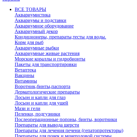
ВСЕ ТОВАРЫ
Аквариумистика
Аквариумы и подставки
Аквариумное оборудование
Аквариумный декор
Кондиционеры, препараты,тесты для воды.
Корм для рыб
Аквариумные рыбки
Аквариумные живые растения
Морские кораллы и гидробионты
Пакеты для транспортировки
Ветаптека
Вакцины
Витамины
Воротник,бинты,паспорта
Дерматологические препараты
Лосьон и капли для глаз
Лосьон и капли для ушей
Мази и гели
Пеленки, подгузники
Послеоперационные попоны, бинты, воротники
Препараты для вывода шерсти
Препараты для лечения печени (гепатопротекторы)
Препараты для почек и мочеполовой системы