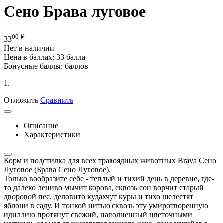
Сено Брава луговое
00
₽
33
Нет в наличии
Цена в баллах:
33 балла
Бонусные баллы:
баллов
1.
Отложить
Сравнить
Описание
Характеристики
Корм и подстилка для всех травоядных животных Brava Сено
Луговое (Брава Сено Луговое).
Только вообразите себе - теплый и тихий день в деревне, где-
то далеко лениво мычит корова, сквозь сон ворчит старый
дворовой пес, деловито кудахчут куры и тихо шелестят
яблони в саду. И тонкой нитью сквозь эту умиротворенную
идиллию протянут свежий, наполненный цветочными