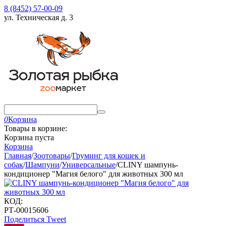
8 (8452) 57-00-09
ул. Техническая д. 3
0
Корзина
Товары в корзине:
Корзина пуста
Корзина
Главная
/
Зоотовары
/
Груминг для кошек и
собак
/
Шампуни
/
Универсальные
/
CLINY шампунь-
кондиционер "Магия белого" для животных 300 мл
КОД:
РТ-00015606
Поделиться
Tweet