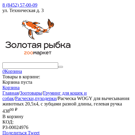
8 (8452) 57-00-09
ул. Техническая д. 3
0
Корзина
Товары в корзине:
Корзина пуста
Корзина
Главная
/
Зоотовары
/
Груминг для кошек и
собак
/
Расчески,пуходерки
/
Расческа WOGY для вычесывания
животных 20,5х4, с зубцами разной длины, гелевая ручка
00
₽
438
В корзину
КОД:
РЗ-00024976
Поделиться
Tweet