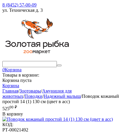
8 (8452) 57-00-09
ул. Техническая д. 3
0
Корзина
Товары в корзине:
Корзина пуста
Корзина
Главная
/
Зоотовары
/
Амуниция для
животных
/
Поводки
/
Надежный малыш
/
Поводок кожаный
простой 14 (1) 130 см (цвет в асс)
00
₽
525
В корзину
КОД:
РТ-00021492