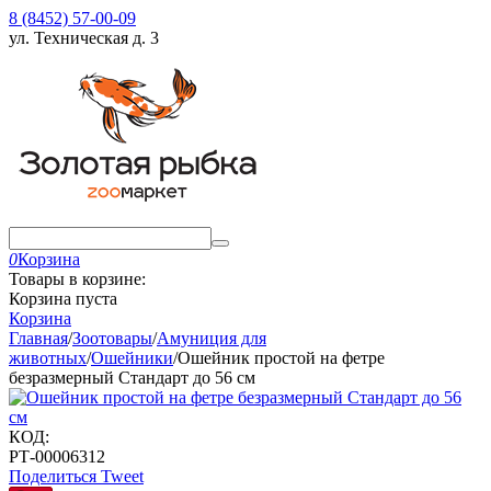
8 (8452) 57-00-09
ул. Техническая д. 3
0
Корзина
Товары в корзине:
Корзина пуста
Корзина
Главная
/
Зоотовары
/
Амуниция для
животных
/
Ошейники
/
Ошейник простой на фетре
безразмерный Стандарт до 56 см
КОД:
РТ-00006312
Поделиться
Tweet