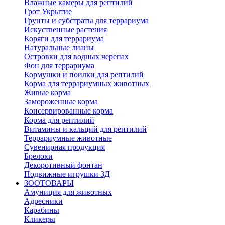
Влажные камеры для рептилий
Грот Укрытие
Грунты и субстраты для террариума
Искуственные растения
Коряги для террариума
Натуральные лианы
Островки для водных черепах
Фон для террариума
Кормушки и поилки для рептилий
Корма для террариумных животных
Живые корма
Замороженные корма
Консервированные корма
Корма для рептилий
Витамины и кальций для рептилий
Террариумные животные
Сувенирная продукция
Брелоки
Декоротивный фонтан
Подвижные игрушки 3Д
ЗООТОВАРЫ
Амуниция для животных
Адресники
Карабины
Кликеры