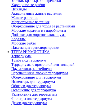
Улитки, крабы,раки , креветки
Харациновые рыбки
Цихлиды
Аквариумные живые растения
Живые растения
Меристемные растения
Оборудование для ухода за растениями
Морские кораллы и гидробионты
Добавки для морского аквариума
Кораллы
Морские рыбы
Пакеты для транспортировки
ТЕРРАРИУМИСТИКА
Террариумы
Тумба под террариум
Террариумы с проточной вентиляцией
Паучатники, контейнеры
Черепашники, прочие террариумы
Оборудование для террариума
Инвентарь для террариума
Обогрев для террариума
Освещение для террариума
Увлажнение для террариума
Фильтры для террариума
Декор для террариума