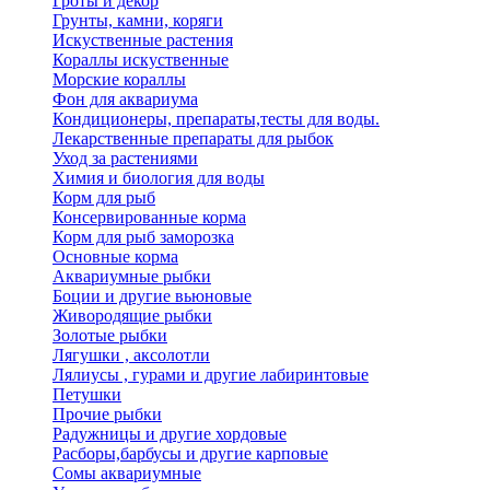
Гроты и декор
Грунты, камни, коряги
Искуственные растения
Кораллы искуственные
Морские кораллы
Фон для аквариума
Кондиционеры, препараты,тесты для воды.
Лекарственные препараты для рыбок
Уход за растениями
Химия и биология для воды
Корм для рыб
Консервированные корма
Корм для рыб заморозка
Основные корма
Аквариумные рыбки
Боции и другие вьюновые
Живородящие рыбки
Золотые рыбки
Лягушки , аксолотли
Лялиусы , гурами и другие лабиринтовые
Петушки
Прочие рыбки
Радужницы и другие хордовые
Расборы,барбусы и другие карповые
Сомы аквариумные