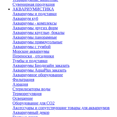
Сувенирная продукция
АКВАРИУМИСТИКА
Аквариумы и подставки
Аквариум куб
Аквариумы - комплексы
Аквариумы других форм
Аквариумы круглые, бокалы
Аквариумы панорамные
Аквариумы прямоугольные
Аквариумы с тумбой
Морские аквариумы
Переноски , отсадники
Тумбы и подставки
Аквариумы Биодизайн заказать
Аквариумы AquaPlus заказать
Аквариумное оборудование
Фильтрация
Аэрация
Стерилизаторы воды
Терморегуляция
Освещение
Оборудование для CO2
Аксессуары и сопутствующие товары для аквариумов
Аквариумный декор