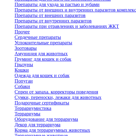
Препараты для ухода за пастью и зубами
Препараты от внешних и внутренних паразитов комплек
Препараты от внешних паразитов
Препараты от внутренних паразитов
Препараты при отравлениях и заболеваниях ЖКТ
Прочее
Сердечные препараты
Успокоительные препараты
Зоотовары
Амуниция для животных
Груминг для кошек и собак
Грызуны
Кошки
Одежда для кошек и собак
Попугаи
Собаки
Спреи от запаха. корректоры поведения
Сумки, переноски, лежаки для животных
Подарочные сертификаты
Террариумистика
Террариумы
Оборудование для террариума
Декор для террариума
Корма для террариумных животных
Террариумные животные