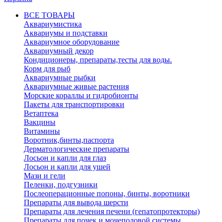
ВСЕ ТОВАРЫ
Аквариумистика
Аквариумы и подставки
Аквариумное оборудование
Аквариумный декор
Кондиционеры, препараты,тесты для воды.
Корм для рыб
Аквариумные рыбки
Аквариумные живые растения
Морские кораллы и гидробионты
Пакеты для транспортировки
Ветаптека
Вакцины
Витамины
Воротник,бинты,паспорта
Дерматологические препараты
Лосьон и капли для глаз
Лосьон и капли для ушей
Мази и гели
Пеленки, подгузники
Послеоперационные попоны, бинты, воротники
Препараты для вывода шерсти
Препараты для лечения печени (гепатопротекторы)
Препараты для почек и мочеполовой системы