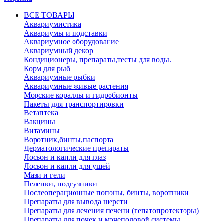
ВСЕ ТОВАРЫ
Аквариумистика
Аквариумы и подставки
Аквариумное оборудование
Аквариумный декор
Кондиционеры, препараты,тесты для воды.
Корм для рыб
Аквариумные рыбки
Аквариумные живые растения
Морские кораллы и гидробионты
Пакеты для транспортировки
Ветаптека
Вакцины
Витамины
Воротник,бинты,паспорта
Дерматологические препараты
Лосьон и капли для глаз
Лосьон и капли для ушей
Мази и гели
Пеленки, подгузники
Послеоперационные попоны, бинты, воротники
Препараты для вывода шерсти
Препараты для лечения печени (гепатопротекторы)
Препараты для почек и мочеполовой системы