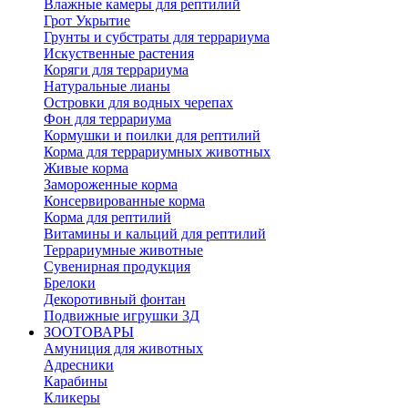
Влажные камеры для рептилий
Грот Укрытие
Грунты и субстраты для террариума
Искуственные растения
Коряги для террариума
Натуральные лианы
Островки для водных черепах
Фон для террариума
Кормушки и поилки для рептилий
Корма для террариумных животных
Живые корма
Замороженные корма
Консервированные корма
Корма для рептилий
Витамины и кальций для рептилий
Террариумные животные
Сувенирная продукция
Брелоки
Декоротивный фонтан
Подвижные игрушки 3Д
ЗООТОВАРЫ
Амуниция для животных
Адресники
Карабины
Кликеры