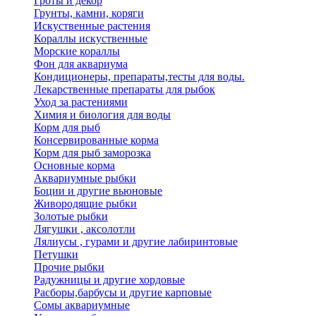
Гроты и декор
Грунты, камни, коряги
Искуственные растения
Кораллы искуственные
Морские кораллы
Фон для аквариума
Кондиционеры, препараты,тесты для воды.
Лекарственные препараты для рыбок
Уход за растениями
Химия и биология для воды
Корм для рыб
Консервированные корма
Корм для рыб заморозка
Основные корма
Аквариумные рыбки
Боции и другие вьюновые
Живородящие рыбки
Золотые рыбки
Лягушки , аксолотли
Лялиусы , гурами и другие лабиринтовые
Петушки
Прочие рыбки
Радужницы и другие хордовые
Расборы,барбусы и другие карповые
Сомы аквариумные