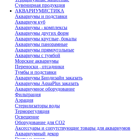
Сувенирная продукция
АКВАРИУМИСТИКА
Аквариумы и подставки
Аквариум куб
Аквариумы - комплексы
Аквариумы других форм
Аквариумы круглые, бокалы
Аквариумы панорамные
Аквариумы прямоугольные
Аквариумы с тумбой
Морские аквариумы
Переноски , отсадники
Тумбы и подставки
Аквариумы Биодизайн заказать
Аквариумы AquaPlus заказать
Аквариумное оборудование
Фильтрация
Аэрация
Стерилизаторы воды
Терморегуляция
Освещение
Оборудование для CO2
Аксессуары и сопутствующие товары для аквариумов
Аквариумный декор