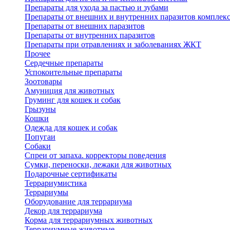
Препараты для ухода за пастью и зубами
Препараты от внешних и внутренних паразитов комплек
Препараты от внешних паразитов
Препараты от внутренних паразитов
Препараты при отравлениях и заболеваниях ЖКТ
Прочее
Сердечные препараты
Успокоительные препараты
Зоотовары
Амуниция для животных
Груминг для кошек и собак
Грызуны
Кошки
Одежда для кошек и собак
Попугаи
Собаки
Спреи от запаха. корректоры поведения
Сумки, переноски, лежаки для животных
Подарочные сертификаты
Террариумистика
Террариумы
Оборудование для террариума
Декор для террариума
Корма для террариумных животных
Террариумные животные