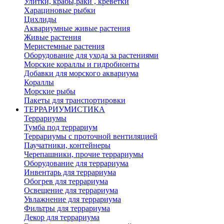
Улитки, крабы,раки , креветки
Харациновые рыбки
Цихлиды
Аквариумные живые растения
Живые растения
Меристемные растения
Оборудование для ухода за растениями
Морские кораллы и гидробионты
Добавки для морского аквариума
Кораллы
Морские рыбы
Пакеты для транспортировки
ТЕРРАРИУМИСТИКА
Террариумы
Тумба под террариум
Террариумы с проточной вентиляцией
Паучатники, контейнеры
Черепашники, прочие террариумы
Оборудование для террариума
Инвентарь для террариума
Обогрев для террариума
Освещение для террариума
Увлажнение для террариума
Фильтры для террариума
Декор для террариума