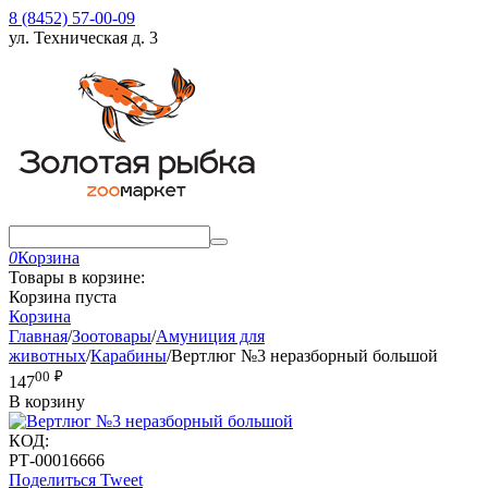
8 (8452) 57-00-09
ул. Техническая д. 3
0
Корзина
Товары в корзине:
Корзина пуста
Корзина
Главная
/
Зоотовары
/
Амуниция для
животных
/
Карабины
/
Вертлюг №3 неразборный большой
00
₽
147
В корзину
КОД:
РТ-00016666
Поделиться
Tweet