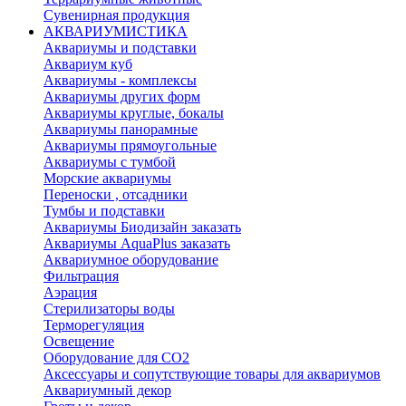
Сувенирная продукция
АКВАРИУМИСТИКА
Аквариумы и подставки
Аквариум куб
Аквариумы - комплексы
Аквариумы других форм
Аквариумы круглые, бокалы
Аквариумы панорамные
Аквариумы прямоугольные
Аквариумы с тумбой
Морские аквариумы
Переноски , отсадники
Тумбы и подставки
Аквариумы Биодизайн заказать
Аквариумы AquaPlus заказать
Аквариумное оборудование
Фильтрация
Аэрация
Стерилизаторы воды
Терморегуляция
Освещение
Оборудование для CO2
Аксессуары и сопутствующие товары для аквариумов
Аквариумный декор