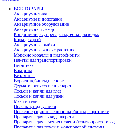
ВСЕ ТОВАРЫ
Аквариумистика
Аквариумы и подставки
Аквариумное оборудование
Аквариумный декор
Кондиционеры, препараты,тесты для воды.
Корм для рыб
Аквариумные рыбки
Аквариумные живые растения
Морские кораллы и гидробионты
Пакеты для транспортировки
Ветаптека
Вакцины
Витамины
Воротник,бинты,паспорта
Дерматологические препараты
Лосьон и капли для глаз
Лосьон и капли для ушей
Мази и гели
Пеленки, подгузники
Послеоперационные попоны, бинты, воротники
Препараты для вывода шерсти
Препараты для лечения печени (гепатопротекторы)
Препараты для почек и мочеполовой системы