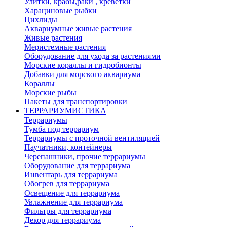
Улитки, крабы,раки , креветки
Харациновые рыбки
Цихлиды
Аквариумные живые растения
Живые растения
Меристемные растения
Оборудование для ухода за растениями
Морские кораллы и гидробионты
Добавки для морского аквариума
Кораллы
Морские рыбы
Пакеты для транспортировки
ТЕРРАРИУМИСТИКА
Террариумы
Тумба под террариум
Террариумы с проточной вентиляцией
Паучатники, контейнеры
Черепашники, прочие террариумы
Оборудование для террариума
Инвентарь для террариума
Обогрев для террариума
Освещение для террариума
Увлажнение для террариума
Фильтры для террариума
Декор для террариума