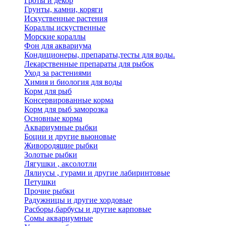
Гроты и декор
Грунты, камни, коряги
Искуственные растения
Кораллы искуственные
Морские кораллы
Фон для аквариума
Кондиционеры, препараты,тесты для воды.
Лекарственные препараты для рыбок
Уход за растениями
Химия и биология для воды
Корм для рыб
Консервированные корма
Корм для рыб заморозка
Основные корма
Аквариумные рыбки
Боции и другие вьюновые
Живородящие рыбки
Золотые рыбки
Лягушки , аксолотли
Лялиусы , гурами и другие лабиринтовые
Петушки
Прочие рыбки
Радужницы и другие хордовые
Расборы,барбусы и другие карповые
Сомы аквариумные