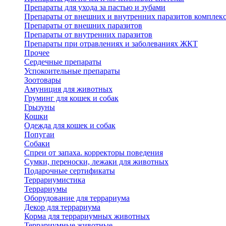
Препараты для ухода за пастью и зубами
Препараты от внешних и внутренних паразитов комплек
Препараты от внешних паразитов
Препараты от внутренних паразитов
Препараты при отравлениях и заболеваниях ЖКТ
Прочее
Сердечные препараты
Успокоительные препараты
Зоотовары
Амуниция для животных
Груминг для кошек и собак
Грызуны
Кошки
Одежда для кошек и собак
Попугаи
Собаки
Спреи от запаха. корректоры поведения
Сумки, переноски, лежаки для животных
Подарочные сертификаты
Террариумистика
Террариумы
Оборудование для террариума
Декор для террариума
Корма для террариумных животных
Террариумные животные