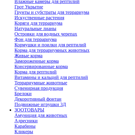
Влажные камеры для рептилий
Грот Укрытие
Грунты и субстраты для террариума
Искуственные растения
Коряги для террариума
Натуральные лианы
Островки для водных черепах
Фон для террариума
Кормушки и поилки для рептилий
Корма для террариумных животных
Живые корма
Замороженные корма
Консервированные корма
Корма для рептилий
Витамины и кальций для рептилий
Террариумные животные
Сувенирная продукция
Брелоки
Декоротивный фонтан
Подвижные игрушки 3Д
ЗООТОВАРЫ
Амуниция для животных
Адресники
Карабины
Кликеры