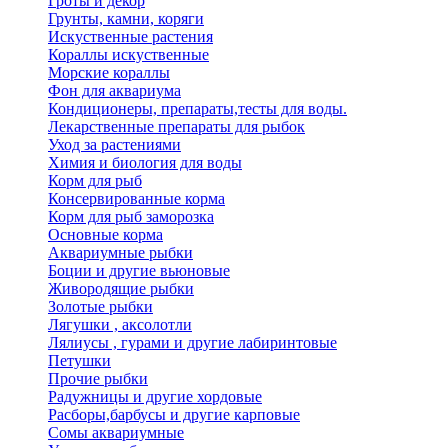
Гроты и декор
Грунты, камни, коряги
Искуственные растения
Кораллы искуственные
Морские кораллы
Фон для аквариума
Кондиционеры, препараты,тесты для воды.
Лекарственные препараты для рыбок
Уход за растениями
Химия и биология для воды
Корм для рыб
Консервированные корма
Корм для рыб заморозка
Основные корма
Аквариумные рыбки
Боции и другие вьюновые
Живородящие рыбки
Золотые рыбки
Лягушки , аксолотли
Лялиусы , гурами и другие лабиринтовые
Петушки
Прочие рыбки
Радужницы и другие хордовые
Расборы,барбусы и другие карповые
Сомы аквариумные