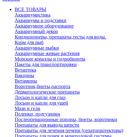
ВСЕ ТОВАРЫ
Аквариумистика
Аквариумы и подставки
Аквариумное оборудование
Аквариумный декор
Кондиционеры, препараты,тесты для воды.
Корм для рыб
Аквариумные рыбки
Аквариумные живые растения
Морские кораллы и гидробионты
Пакеты для транспортировки
Ветаптека
Вакцины
Витамины
Воротник,бинты,паспорта
Дерматологические препараты
Лосьон и капли для глаз
Лосьон и капли для ушей
Мази и гели
Пеленки, подгузники
Послеоперационные попоны, бинты, воротники
Препараты для вывода шерсти
Препараты для лечения печени (гепатопротекторы)
Препараты для почек и мочеполовой системы