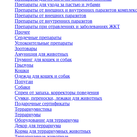
Препараты для ухода за пастью и зубами
Препараты от внешних и внутренних паразитов комплек
Препараты от внешних паразитов
Препараты от внутренних паразитов
Препараты при отравлениях и заболеваниях ЖКТ
Прочее
Сердечные препараты
Успокоительные препараты
Зоотовары
Амуниция для животных
Груминг для кошек и собак
Грызуны
Кошки
Одежда для кошек и собак
Попугаи
Собаки
Спреи от запаха. корректоры поведения
Сумки, переноски, лежаки для животных
Подарочные сертификаты
Террариумистика
Террариумы
Оборудование для террариума
Декор для террариума
Корма для террариумных животных
Террариумные животные