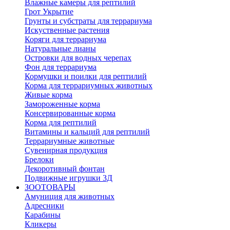
Влажные камеры для рептилий
Грот Укрытие
Грунты и субстраты для террариума
Искуственные растения
Коряги для террариума
Натуральные лианы
Островки для водных черепах
Фон для террариума
Кормушки и поилки для рептилий
Корма для террариумных животных
Живые корма
Замороженные корма
Консервированные корма
Корма для рептилий
Витамины и кальций для рептилий
Террариумные животные
Сувенирная продукция
Брелоки
Декоротивный фонтан
Подвижные игрушки 3Д
ЗООТОВАРЫ
Амуниция для животных
Адресники
Карабины
Кликеры