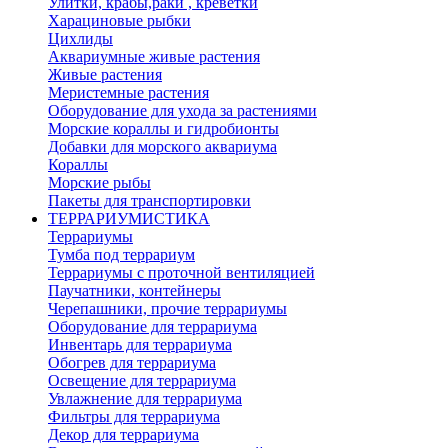
Улитки, крабы,раки , креветки
Харациновые рыбки
Цихлиды
Аквариумные живые растения
Живые растения
Меристемные растения
Оборудование для ухода за растениями
Морские кораллы и гидробионты
Добавки для морского аквариума
Кораллы
Морские рыбы
Пакеты для транспортировки
ТЕРРАРИУМИСТИКА
Террариумы
Тумба под террариум
Террариумы с проточной вентиляцией
Паучатники, контейнеры
Черепашники, прочие террариумы
Оборудование для террариума
Инвентарь для террариума
Обогрев для террариума
Освещение для террариума
Увлажнение для террариума
Фильтры для террариума
Декор для террариума