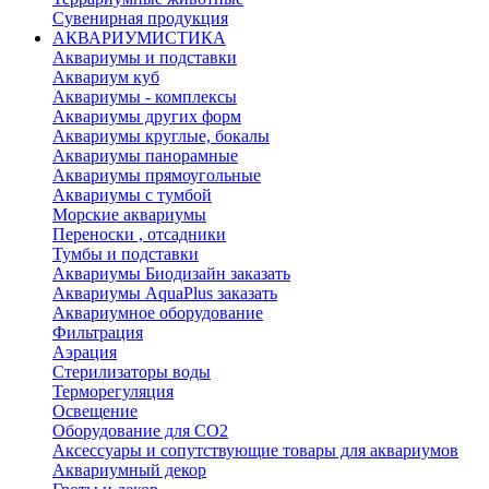
Сувенирная продукция
АКВАРИУМИСТИКА
Аквариумы и подставки
Аквариум куб
Аквариумы - комплексы
Аквариумы других форм
Аквариумы круглые, бокалы
Аквариумы панорамные
Аквариумы прямоугольные
Аквариумы с тумбой
Морские аквариумы
Переноски , отсадники
Тумбы и подставки
Аквариумы Биодизайн заказать
Аквариумы AquaPlus заказать
Аквариумное оборудование
Фильтрация
Аэрация
Стерилизаторы воды
Терморегуляция
Освещение
Оборудование для CO2
Аксессуары и сопутствующие товары для аквариумов
Аквариумный декор