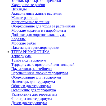
Улитки, крабы,раки , креветки
Харациновые рыбки
Цихлиды
Аквариумные живые растения
Живые растения
Меристемные растения
Оборудование для ухода за растениями
Морские кораллы и гидробионты
Добавки для морского аквариума
Кораллы
Морские рыбы
Пакеты для транспортировки
ТЕРРАРИУМИСТИКА
Террариумы
Тумба под террариум
Террариумы с проточной вентиляцией
Паучатники, контейнеры
Черепашники, прочие террариумы
Оборудование для террариума
Инвентарь для террариума
Обогрев для террариума
Освещение для террариума
Увлажнение для террариума
Фильтры для террариума
Декор для террариума