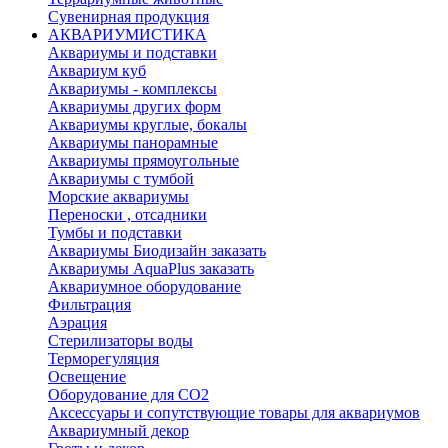
Сувенирная продукция
АКВАРИУМИСТИКА
Аквариумы и подставки
Аквариум куб
Аквариумы - комплексы
Аквариумы других форм
Аквариумы круглые, бокалы
Аквариумы панорамные
Аквариумы прямоугольные
Аквариумы с тумбой
Морские аквариумы
Переноски , отсадники
Тумбы и подставки
Аквариумы Биодизайн заказать
Аквариумы AquaPlus заказать
Аквариумное оборудование
Фильтрация
Аэрация
Стерилизаторы воды
Терморегуляция
Освещение
Оборудование для CO2
Аксессуары и сопутствующие товары для аквариумов
Аквариумный декор