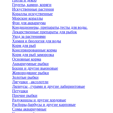
Гроты и декор
Грунты, камни, коряги
Искуственные растения
Кораллы искуственные
Морские кораллы
Фон для аквариума
Кондиционеры, препараты,тесты для воды.
Лекарственные препараты для рыбок
Уход за растениями
Химия и биология для воды
Корм для рыб
Консервированные корма
Корм для рыб заморозка
Основные корма
Аквариумные рыбки
Боции и другие вьюновые
Живородящие рыбки
Золотые рыбки
Лягушки , аксолотли
Лялиусы , гурами и другие лабиринтовые
Петушки
Прочие рыбки
Радужницы и другие хордовые
Расборы,барбусы и другие карповые
Сомы аквариумные