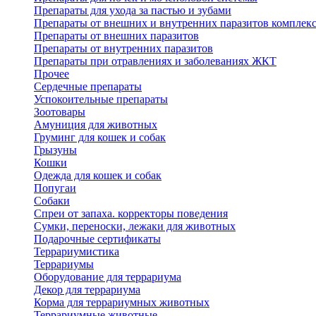
Препараты для ухода за пастью и зубами
Препараты от внешних и внутренних паразитов комплек
Препараты от внешних паразитов
Препараты от внутренних паразитов
Препараты при отравлениях и заболеваниях ЖКТ
Прочее
Сердечные препараты
Успокоительные препараты
Зоотовары
Амуниция для животных
Груминг для кошек и собак
Грызуны
Кошки
Одежда для кошек и собак
Попугаи
Собаки
Спреи от запаха. корректоры поведения
Сумки, переноски, лежаки для животных
Подарочные сертификаты
Террариумистика
Террариумы
Оборудование для террариума
Декор для террариума
Корма для террариумных животных
Террариумные животные