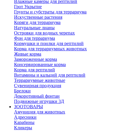
Влажные камеры для рептилий
Грот Укрытие
Грунты и субстраты для террариума
Искуственные растения
Коряги для террариума
Натуральные лианы
Островки для водных черепах
Фон для террариума
Кормушки и поилки для рептилий
Корма для террариумных животных
Живые корма
Замороженные корма
Консервированные корма
Корма для рептилий
Витамины и кальций для рептилий
Террариумные животные
Сувенирная продукция
Брелоки
Декоротивный фонтан
Подвижные игрушки 3Д
ЗООТОВАРЫ
Амуниция для животных
Адресники
Карабины
Кликеры