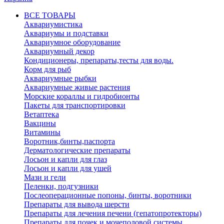
ВСЕ ТОВАРЫ
Аквариумистика
Аквариумы и подставки
Аквариумное оборудование
Аквариумный декор
Кондиционеры, препараты,тесты для воды.
Корм для рыб
Аквариумные рыбки
Аквариумные живые растения
Морские кораллы и гидробионты
Пакеты для транспортировки
Ветаптека
Вакцины
Витамины
Воротник,бинты,паспорта
Дерматологические препараты
Лосьон и капли для глаз
Лосьон и капли для ушей
Мази и гели
Пеленки, подгузники
Послеоперационные попоны, бинты, воротники
Препараты для вывода шерсти
Препараты для лечения печени (гепатопротекторы)
Препараты для почек и мочеполовой системы