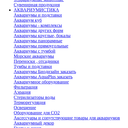
Сувенирная продукция
АКВАРИУМИСТИКА
Аквариумы и подставки
Аквариум куб
Аквариумы - комплексы
Аквариумы других форм
Аквариумы круглые, бокалы
Аквариумы панорамные
Аквариумы прямоугольные
Аквариумы с тумбой
Морские аквариумы
Переноски , отсадники
Тумбы и подставки
Аквариумы Биодизайн заказать
Аквариумы AquaPlus заказать
Аквариумное оборудование
Фильтрация
Аэрация
Стерилизаторы воды
Терморегуляция
Освещение
Оборудование для CO2
Аксессуары и сопутствующие товары для аквариумов
Аквариумный декор