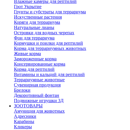
Влажные камеры для рептилий
Грот Укрытие
Грунты и субстраты для террариума
Искуственные растения
Коряги для террариума
Натуральные лианы
Островки для водных черепах
Фон для террариума
Кормушки и поилки для рептилий
Корма для террариумных животных
Живые корма
Замороженные корма
Консервированные корма
Корма для рептилий
Витамины и кальций для рептилий
Террариумные животные
Сувенирная продукция
Брелоки
Декоротивный фонтан
Подвижные игрушки 3Д
ЗООТОВАРЫ
Амуниция для животных
Адресники
Карабины
Кликеры