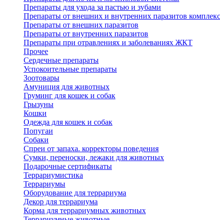
Препараты для ухода за пастью и зубами
Препараты от внешних и внутренних паразитов комплек
Препараты от внешних паразитов
Препараты от внутренних паразитов
Препараты при отравлениях и заболеваниях ЖКТ
Прочее
Сердечные препараты
Успокоительные препараты
Зоотовары
Амуниция для животных
Груминг для кошек и собак
Грызуны
Кошки
Одежда для кошек и собак
Попугаи
Собаки
Спреи от запаха. корректоры поведения
Сумки, переноски, лежаки для животных
Подарочные сертификаты
Террариумистика
Террариумы
Оборудование для террариума
Декор для террариума
Корма для террариумных животных
Террариумные животные