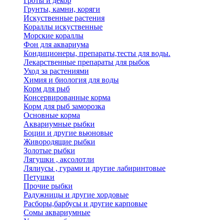
Гроты и декор
Грунты, камни, коряги
Искуственные растения
Кораллы искуственные
Морские кораллы
Фон для аквариума
Кондиционеры, препараты,тесты для воды.
Лекарственные препараты для рыбок
Уход за растениями
Химия и биология для воды
Корм для рыб
Консервированные корма
Корм для рыб заморозка
Основные корма
Аквариумные рыбки
Боции и другие вьюновые
Живородящие рыбки
Золотые рыбки
Лягушки , аксолотли
Лялиусы , гурами и другие лабиринтовые
Петушки
Прочие рыбки
Радужницы и другие хордовые
Расборы,барбусы и другие карповые
Сомы аквариумные