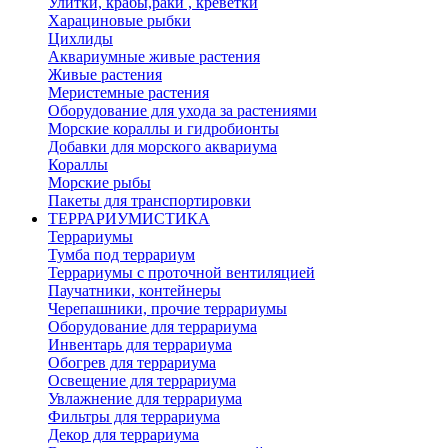
Улитки, крабы,раки , креветки
Харациновые рыбки
Цихлиды
Аквариумные живые растения
Живые растения
Меристемные растения
Оборудование для ухода за растениями
Морские кораллы и гидробионты
Добавки для морского аквариума
Кораллы
Морские рыбы
Пакеты для транспортировки
ТЕРРАРИУМИСТИКА
Террариумы
Тумба под террариум
Террариумы с проточной вентиляцией
Паучатники, контейнеры
Черепашники, прочие террариумы
Оборудование для террариума
Инвентарь для террариума
Обогрев для террариума
Освещение для террариума
Увлажнение для террариума
Фильтры для террариума
Декор для террариума