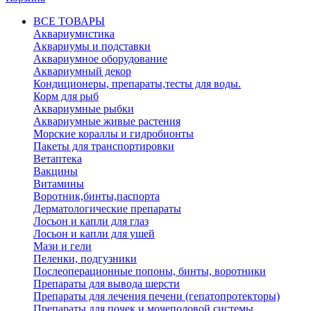
ВСЕ ТОВАРЫ
Аквариумистика
Аквариумы и подставки
Аквариумное оборудование
Аквариумный декор
Кондиционеры, препараты,тесты для воды.
Корм для рыб
Аквариумные рыбки
Аквариумные живые растения
Морские кораллы и гидробионты
Пакеты для транспортировки
Ветаптека
Вакцины
Витамины
Воротник,бинты,паспорта
Дерматологические препараты
Лосьон и капли для глаз
Лосьон и капли для ушей
Мази и гели
Пеленки, подгузники
Послеоперационные попоны, бинты, воротники
Препараты для вывода шерсти
Препараты для лечения печени (гепатопротекторы)
Препараты для почек и мочеполовой системы