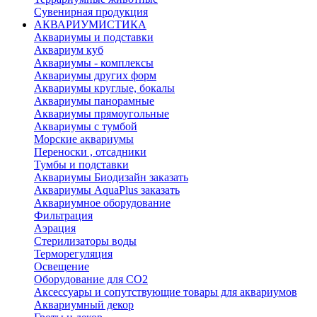
Сувенирная продукция
АКВАРИУМИСТИКА
Аквариумы и подставки
Аквариум куб
Аквариумы - комплексы
Аквариумы других форм
Аквариумы круглые, бокалы
Аквариумы панорамные
Аквариумы прямоугольные
Аквариумы с тумбой
Морские аквариумы
Переноски , отсадники
Тумбы и подставки
Аквариумы Биодизайн заказать
Аквариумы AquaPlus заказать
Аквариумное оборудование
Фильтрация
Аэрация
Стерилизаторы воды
Терморегуляция
Освещение
Оборудование для CO2
Аксессуары и сопутствующие товары для аквариумов
Аквариумный декор