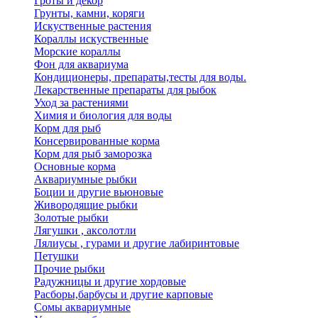
Гроты и декор
Грунты, камни, коряги
Искуственные растения
Кораллы искуственные
Морские кораллы
Фон для аквариума
Кондиционеры, препараты,тесты для воды.
Лекарственные препараты для рыбок
Уход за растениями
Химия и биология для воды
Корм для рыб
Консервированные корма
Корм для рыб заморозка
Основные корма
Аквариумные рыбки
Боции и другие вьюновые
Живородящие рыбки
Золотые рыбки
Лягушки , аксолотли
Лялиусы , гурами и другие лабиринтовые
Петушки
Прочие рыбки
Радужницы и другие хордовые
Расборы,барбусы и другие карповые
Сомы аквариумные