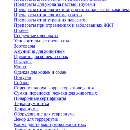
Препараты для ухода за пастью и зубами
Препараты от внешних и внутренних паразитов комплек
Препараты от внешних паразитов
Препараты от внутренних паразитов
Препараты при отравлениях и заболеваниях ЖКТ
Прочее
Сердечные препараты
Успокоительные препараты
Зоотовары
Амуниция для животных
Груминг для кошек и собак
Грызуны
Кошки
Одежда для кошек и собак
Попугаи
Собаки
Спреи от запаха. корректоры поведения
Сумки, переноски, лежаки для животных
Подарочные сертификаты
Террариумистика
Террариумы
Оборудование для террариума
Декор для террариума
Корма для террариумных животных
Террариумные животные