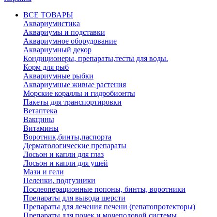
ВСЕ ТОВАРЫ
Аквариумистика
Аквариумы и подставки
Аквариумное оборудование
Аквариумный декор
Кондиционеры, препараты,тесты для воды.
Корм для рыб
Аквариумные рыбки
Аквариумные живые растения
Морские кораллы и гидробионты
Пакеты для транспортировки
Ветаптека
Вакцины
Витамины
Воротник,бинты,паспорта
Дерматологические препараты
Лосьон и капли для глаз
Лосьон и капли для ушей
Мази и гели
Пеленки, подгузники
Послеоперационные попоны, бинты, воротники
Препараты для вывода шерсти
Препараты для лечения печени (гепатопротекторы)
Препараты для почек и мочеполовой системы