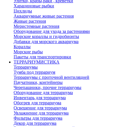
Улитки, крабы,раки , креветки
Харациновые рыбки
Цихлиды
Аквариумные живые растения
Живые растения
Меристемные растения
Оборудование для ухода за растениями
Морские кораллы и гидробионты
Добавки для морского аквариума
Кораллы
Морские рыбы
Пакеты для транспортировки
ТЕРРАРИУМИСТИКА
Террариумы
Тумба под террариум
Террариумы с проточной вентиляцией
Паучатники, контейнеры
Черепашники, прочие террариумы
Оборудование для террариума
Инвентарь для террариума
Обогрев для террариума
Освещение для террариума
Увлажнение для террариума
Фильтры для террариума
Декор для террариума