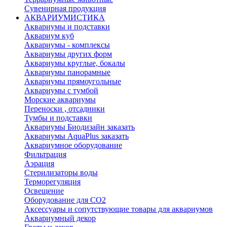
Сувенирная продукция
АКВАРИУМИСТИКА
Аквариумы и подставки
Аквариум куб
Аквариумы - комплексы
Аквариумы других форм
Аквариумы круглые, бокалы
Аквариумы панорамные
Аквариумы прямоугольные
Аквариумы с тумбой
Морские аквариумы
Переноски , отсадники
Тумбы и подставки
Аквариумы Биодизайн заказать
Аквариумы AquaPlus заказать
Аквариумное оборудование
Фильтрация
Аэрация
Стерилизаторы воды
Терморегуляция
Освещение
Оборудование для CO2
Аксессуары и сопутствующие товары для аквариумов
Аквариумный декор