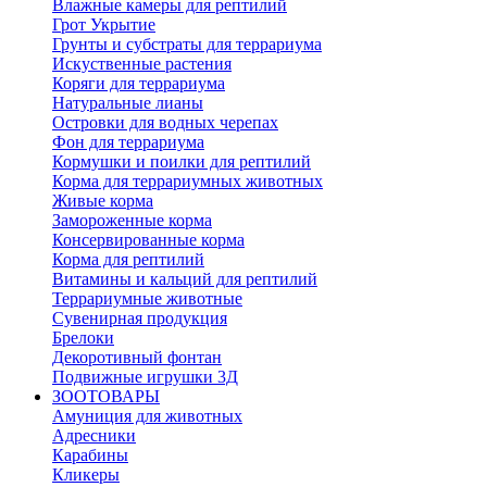
Влажные камеры для рептилий
Грот Укрытие
Грунты и субстраты для террариума
Искуственные растения
Коряги для террариума
Натуральные лианы
Островки для водных черепах
Фон для террариума
Кормушки и поилки для рептилий
Корма для террариумных животных
Живые корма
Замороженные корма
Консервированные корма
Корма для рептилий
Витамины и кальций для рептилий
Террариумные животные
Сувенирная продукция
Брелоки
Декоротивный фонтан
Подвижные игрушки 3Д
ЗООТОВАРЫ
Амуниция для животных
Адресники
Карабины
Кликеры