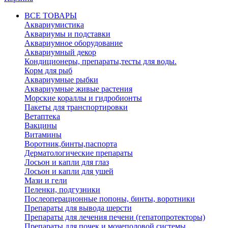
ВСЕ ТОВАРЫ
Аквариумистика
Аквариумы и подставки
Аквариумное оборудование
Аквариумный декор
Кондиционеры, препараты,тесты для воды.
Корм для рыб
Аквариумные рыбки
Аквариумные живые растения
Морские кораллы и гидробионты
Пакеты для транспортировки
Ветаптека
Вакцины
Витамины
Воротник,бинты,паспорта
Дерматологические препараты
Лосьон и капли для глаз
Лосьон и капли для ушей
Мази и гели
Пеленки, подгузники
Послеоперационные попоны, бинты, воротники
Препараты для вывода шерсти
Препараты для лечения печени (гепатопротекторы)
Препараты для почек и мочеполовой системы