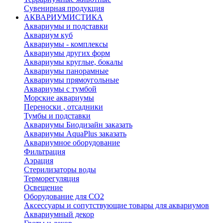
Сувенирная продукция
АКВАРИУМИСТИКА
Аквариумы и подставки
Аквариум куб
Аквариумы - комплексы
Аквариумы других форм
Аквариумы круглые, бокалы
Аквариумы панорамные
Аквариумы прямоугольные
Аквариумы с тумбой
Морские аквариумы
Переноски , отсадники
Тумбы и подставки
Аквариумы Биодизайн заказать
Аквариумы AquaPlus заказать
Аквариумное оборудование
Фильтрация
Аэрация
Стерилизаторы воды
Терморегуляция
Освещение
Оборудование для CO2
Аксессуары и сопутствующие товары для аквариумов
Аквариумный декор