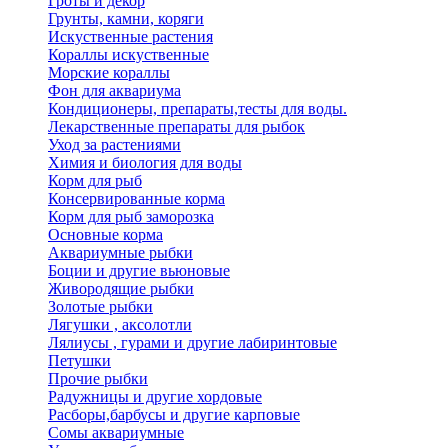
Гроты и декор
Грунты, камни, коряги
Искуственные растения
Кораллы искуственные
Морские кораллы
Фон для аквариума
Кондиционеры, препараты,тесты для воды.
Лекарственные препараты для рыбок
Уход за растениями
Химия и биология для воды
Корм для рыб
Консервированные корма
Корм для рыб заморозка
Основные корма
Аквариумные рыбки
Боции и другие вьюновые
Живородящие рыбки
Золотые рыбки
Лягушки , аксолотли
Лялиусы , гурами и другие лабиринтовые
Петушки
Прочие рыбки
Радужницы и другие хордовые
Расборы,барбусы и другие карповые
Сомы аквариумные