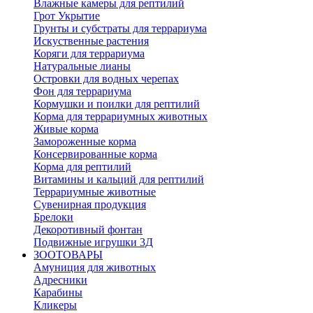
Влажные камеры для рептилий
Грот Укрытие
Грунты и субстраты для террариума
Искуственные растения
Коряги для террариума
Натуральные лианы
Островки для водных черепах
Фон для террариума
Кормушки и поилки для рептилий
Корма для террариумных животных
Живые корма
Замороженные корма
Консервированные корма
Корма для рептилий
Витамины и кальций для рептилий
Террариумные животные
Сувенирная продукция
Брелоки
Декоротивный фонтан
Подвижные игрушки 3Д
ЗООТОВАРЫ
Амуниция для животных
Адресники
Карабины
Кликеры