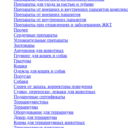
Препараты для ухода за пастью и зубами
Препараты от внешних и внутренних паразитов комплек
Препараты от внешних паразитов
Препараты от внутренних паразитов
Препараты при отравлениях и заболеваниях ЖКТ
Прочее
Сердечные препараты
Успокоительные препараты
Зоотовары
Амуниция для животных
Груминг для кошек и собак
Грызуны
Кошки
Одежда для кошек и собак
Попугаи
Собаки
Спреи от запаха. корректоры поведения
Сумки, переноски, лежаки для животных
Подарочные сертификаты
Террариумистика
Террариумы
Оборудование для террариума
Декор для террариума
Корма для террариумных животных
Террариумные животные