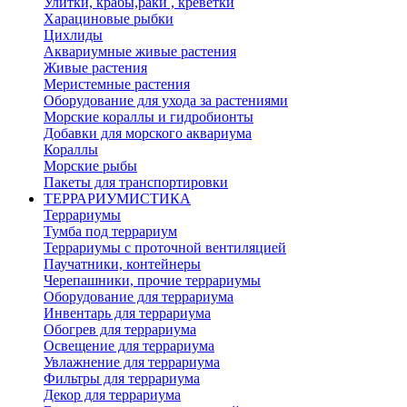
Улитки, крабы,раки , креветки
Харациновые рыбки
Цихлиды
Аквариумные живые растения
Живые растения
Меристемные растения
Оборудование для ухода за растениями
Морские кораллы и гидробионты
Добавки для морского аквариума
Кораллы
Морские рыбы
Пакеты для транспортировки
ТЕРРАРИУМИСТИКА
Террариумы
Тумба под террариум
Террариумы с проточной вентиляцией
Паучатники, контейнеры
Черепашники, прочие террариумы
Оборудование для террариума
Инвентарь для террариума
Обогрев для террариума
Освещение для террариума
Увлажнение для террариума
Фильтры для террариума
Декор для террариума