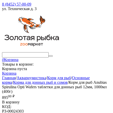
8 (8452) 57-00-09
ул. Техническая д. 3
0
Корзина
Товары в корзине:
Корзина пуста
Корзина
Главная
/
Аквариумистика
/
Корм для рыб
/
Основные
корма
/
Корма для донных рыб и сомов
/
Корм для рыб Anubias
Spirulina Opti Wafers таблетки для донных рыб 12мм, 1000мл
(400г)
00
₽
895
В корзину
КОД:
РЗ-00024303