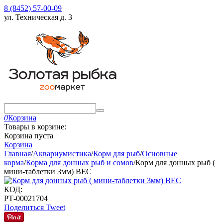
8 (8452) 57-00-09
ул. Техническая д. 3
0
Корзина
Товары в корзине:
Корзина пуста
Корзина
Главная
/
Аквариумистика
/
Корм для рыб
/
Основные
корма
/
Корма для донных рыб и сомов
/
Корм для донных рыб (
мини-таблетки 3мм) ВЕС
КОД:
РТ-00021704
Поделиться
Tweet