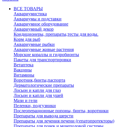
ВСЕ ТОВАРЫ
Аквариумистика
Аквариумы и подставки
Аквариумное оборудование
Аквариумный декор
Кондиционеры, препараты,тесты для воды.
Корм для рыб
Аквариумные рыбки
Аквариумные живые растения
Морские кораллы и гидробионты
Пакеты для транспортировки
Ветаптека
Вакцины
Витамины
Воротник,бинты,паспорта
Дерматологические препараты
Лосьон и капли для глаз
Лосьон и капли для ушей
Мази и гели
Пеленки, подгузники
Послеоперационные попоны, бинты, воротники
Препараты для вывода шерсти
Препараты для лечения печени (гепатопротекторы)
Препараты для почек и мочеполовой системы