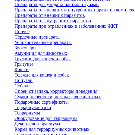
Препараты для ухода за пастью и зубами
Препараты от внешних и внутренних паразитов комплек
Препараты от внешних паразитов
Препараты от внутренних паразитов
Препараты при отравлениях и заболеваниях ЖКТ
Прочее
Сердечные препараты
Успокоительные препараты
Зоотовары
Амуниция для животных
Груминг для кошек и собак
Грызуны
Кошки
Одежда для кошек и собак
Попугаи
Собаки
Спреи от запаха. корректоры поведения
Сумки, переноски, лежаки для животных
Подарочные сертификаты
Террариумистика
Террариумы
Оборудование для террариума
Декор для террариума
Корма для террариумных животных
Террариумные животные