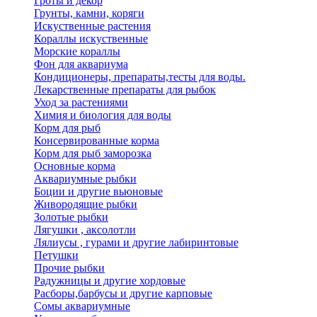
Гроты и декор
Грунты, камни, коряги
Искуственные растения
Кораллы искуственные
Морские кораллы
Фон для аквариума
Кондиционеры, препараты,тесты для воды.
Лекарственные препараты для рыбок
Уход за растениями
Химия и биология для воды
Корм для рыб
Консервированные корма
Корм для рыб заморозка
Основные корма
Аквариумные рыбки
Боции и другие вьюновые
Живородящие рыбки
Золотые рыбки
Лягушки , аксолотли
Лялиусы , гурами и другие лабиринтовые
Петушки
Прочие рыбки
Радужницы и другие хордовые
Расборы,барбусы и другие карповые
Сомы аквариумные