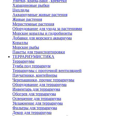
Улитки, крабы,раки , креветки
Харациновые рыбки
Цихлиды
Аквариумные живые растения
Живые растения
Меристемные растения
Оборудование для ухода за растениями
Морские кораллы и гидробионты
Добавки для морского аквариума
Кораллы
Морские рыбы
Пакеты для транспортировки
ТЕРРАРИУМИСТИКА
Террариумы
Тумба под террариум
Террариумы с проточной вентиляцией
Паучатники, контейнеры
Черепашники, прочие террариумы
Оборудование для террариума
Инвентарь для террариума
Обогрев для террариума
Освещение для террариума
Увлажнение для террариума
Фильтры для террариума
Декор для террариума