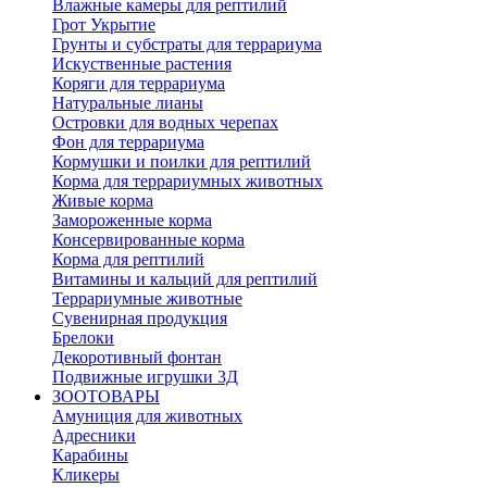
Влажные камеры для рептилий
Грот Укрытие
Грунты и субстраты для террариума
Искуственные растения
Коряги для террариума
Натуральные лианы
Островки для водных черепах
Фон для террариума
Кормушки и поилки для рептилий
Корма для террариумных животных
Живые корма
Замороженные корма
Консервированные корма
Корма для рептилий
Витамины и кальций для рептилий
Террариумные животные
Сувенирная продукция
Брелоки
Декоротивный фонтан
Подвижные игрушки 3Д
ЗООТОВАРЫ
Амуниция для животных
Адресники
Карабины
Кликеры