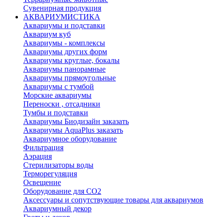
Сувенирная продукция
АКВАРИУМИСТИКА
Аквариумы и подставки
Аквариум куб
Аквариумы - комплексы
Аквариумы других форм
Аквариумы круглые, бокалы
Аквариумы панорамные
Аквариумы прямоугольные
Аквариумы с тумбой
Морские аквариумы
Переноски , отсадники
Тумбы и подставки
Аквариумы Биодизайн заказать
Аквариумы AquaPlus заказать
Аквариумное оборудование
Фильтрация
Аэрация
Стерилизаторы воды
Терморегуляция
Освещение
Оборудование для CO2
Аксессуары и сопутствующие товары для аквариумов
Аквариумный декор