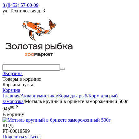
8 (8452) 57-00-09
ул. Техническая д. 3
0
Корзина
Товары в корзине:
Корзина пуста
Корзина
Главная
/
Аквариумистика
/
Корм для рыб
/
Корм для рыб
заморозка
/
Мотыль крупный в брикете замороженный 500г
00
₽
945
В корзину
КОД:
РТ-00019599
Поделиться
Tweet