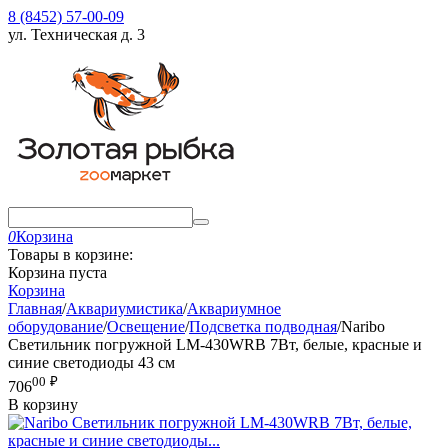
8 (8452) 57-00-09
ул. Техническая д. 3
0
Корзина
Товары в корзине:
Корзина пуста
Корзина
Главная
/
Аквариумистика
/
Аквариумное
оборудование
/
Освещение
/
Подсветка подводная
/
Naribo
Светильник погружной LM-430WRB 7Вт, белые, красные и
синие светодиоды 43 см
00
₽
706
В корзину