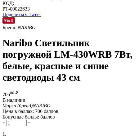
КОД:
РТ-00022633
Поделиться
Tweet
Бренд:
NARIBO
Naribo Светильник
погружной LM-430WRB 7Вт,
белые, красные и синие
светодиоды 43 см
00
₽
706
В наличии
Марка (бренд)
NARIBO
Цена в баллах:
706 баллов
Бонусные баллы:
баллов
+
−
1.