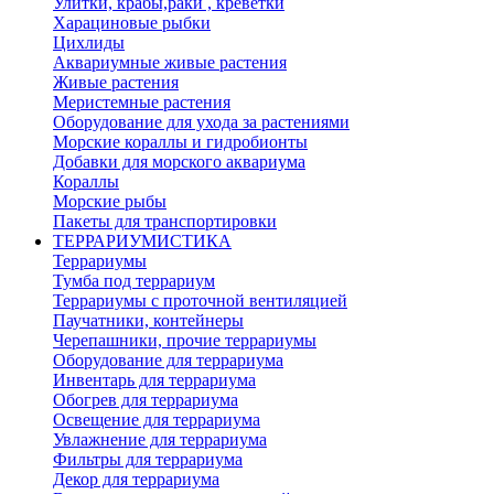
Улитки, крабы,раки , креветки
Харациновые рыбки
Цихлиды
Аквариумные живые растения
Живые растения
Меристемные растения
Оборудование для ухода за растениями
Морские кораллы и гидробионты
Добавки для морского аквариума
Кораллы
Морские рыбы
Пакеты для транспортировки
ТЕРРАРИУМИСТИКА
Террариумы
Тумба под террариум
Террариумы с проточной вентиляцией
Паучатники, контейнеры
Черепашники, прочие террариумы
Оборудование для террариума
Инвентарь для террариума
Обогрев для террариума
Освещение для террариума
Увлажнение для террариума
Фильтры для террариума
Декор для террариума