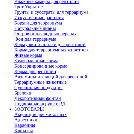
Влажные камеры для рептилий
Грот Укрытие
Грунты и субстраты для террариума
Искуственные растения
Коряги для террариума
Натуральные лианы
Островки для водных черепах
Фон для террариума
Кормушки и поилки для рептилий
Корма для террариумных животных
Живые корма
Замороженные корма
Консервированные корма
Корма для рептилий
Витамины и кальций для рептилий
Террариумные животные
Сувенирная продукция
Брелоки
Декоротивный фонтан
Подвижные игрушки 3Д
ЗООТОВАРЫ
Амуниция для животных
Адресники
Карабины
Кликеры