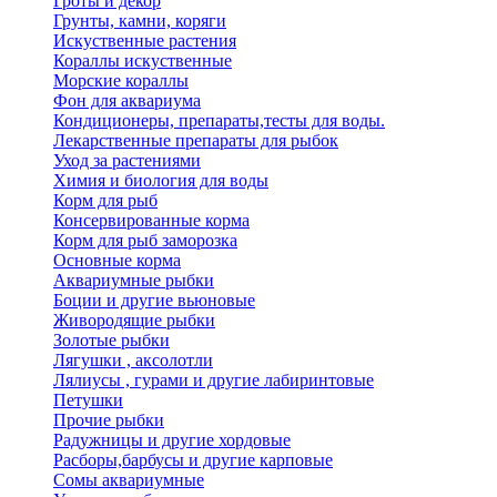
Гроты и декор
Грунты, камни, коряги
Искуственные растения
Кораллы искуственные
Морские кораллы
Фон для аквариума
Кондиционеры, препараты,тесты для воды.
Лекарственные препараты для рыбок
Уход за растениями
Химия и биология для воды
Корм для рыб
Консервированные корма
Корм для рыб заморозка
Основные корма
Аквариумные рыбки
Боции и другие вьюновые
Живородящие рыбки
Золотые рыбки
Лягушки , аксолотли
Лялиусы , гурами и другие лабиринтовые
Петушки
Прочие рыбки
Радужницы и другие хордовые
Расборы,барбусы и другие карповые
Сомы аквариумные