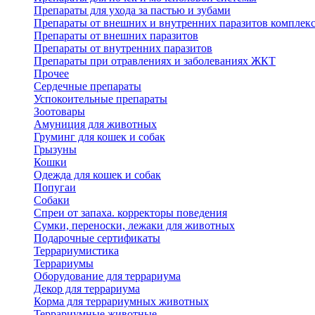
Препараты для ухода за пастью и зубами
Препараты от внешних и внутренних паразитов комплек
Препараты от внешних паразитов
Препараты от внутренних паразитов
Препараты при отравлениях и заболеваниях ЖКТ
Прочее
Сердечные препараты
Успокоительные препараты
Зоотовары
Амуниция для животных
Груминг для кошек и собак
Грызуны
Кошки
Одежда для кошек и собак
Попугаи
Собаки
Спреи от запаха. корректоры поведения
Сумки, переноски, лежаки для животных
Подарочные сертификаты
Террариумистика
Террариумы
Оборудование для террариума
Декор для террариума
Корма для террариумных животных
Террариумные животные