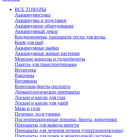
ВСЕ ТОВАРЫ
Аквариумистика
Аквариумы и подставки
Аквариумное оборудование
Аквариумный декор
Кондиционеры, препараты,тесты для воды.
Корм для рыб
Аквариумные рыбки
Аквариумные живые растения
Морские кораллы и гидробионты
Пакеты для транспортировки
Ветаптека
Вакцины
Витамины
Воротник,бинты,паспорта
Дерматологические препараты
Лосьон и капли для глаз
Лосьон и капли для ушей
Мази и гели
Пеленки, подгузники
Послеоперационные попоны, бинты, воротники
Препараты для вывода шерсти
Препараты для лечения печени (гепатопротекторы)
Препараты для почек и мочеполовой системы