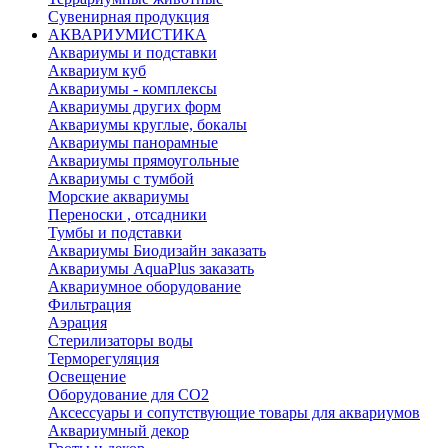
Сувенирная продукция
АКВАРИУМИСТИКА
Аквариумы и подставки
Аквариум куб
Аквариумы - комплексы
Аквариумы других форм
Аквариумы круглые, бокалы
Аквариумы панорамные
Аквариумы прямоугольные
Аквариумы с тумбой
Морские аквариумы
Переноски , отсадники
Тумбы и подставки
Аквариумы Биодизайн заказать
Аквариумы AquaPlus заказать
Аквариумное оборудование
Фильтрация
Аэрация
Стерилизаторы воды
Терморегуляция
Освещение
Оборудование для CO2
Аксессуары и сопутствующие товары для аквариумов
Аквариумный декор