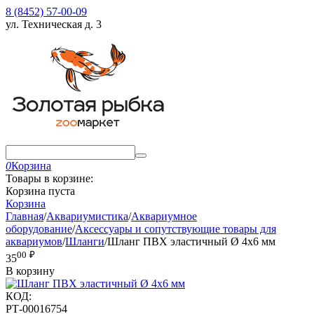
8 (8452) 57-00-09
ул. Техническая д. 3
0
Корзина
Товары в корзине:
Корзина пуста
Корзина
Главная
/
Аквариумистика
/
Аквариумное
оборудование
/
Аксессуары и сопутствующие товары для
аквариумов
/
Шланги
/
Шланг ПВХ эластичный Ø 4x6 мм
00
₽
35
В корзину
КОД:
РТ-00016754