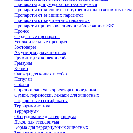
Препараты для ухода за пастью и зубами
Препараты от внешних и внутренних паразитов комплек
Препараты от внешних паразитов
Препараты от внутренних паразитов
Препараты при отравлениях и заболеваниях ЖКТ
Прочее
Сердечные препараты
Успокоительные препараты
Зоотовары
Амуниция для животных
Груминг для кошек и собак
Грызуны
Кошки
Одежда для кошек и собак
Попугаи
Собаки
Спреи от запаха. корректоры поведения
Сумки, переноски, лежаки для животных
Подарочные сертификаты
Террариумистика
Террариумы
Оборудование для террариума
Декор для террариума
Корма для террариумных животных
Террариумные животные