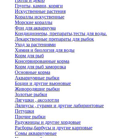
Гроты и декор
Грунты, камни, коряги
Искуственные растения
Кораллы искуственные
Морские кораллы
Фон для аквариума
Кондиционеры, препараты,тесты для воды.
Лекарственные препараты для рыбок
Уход за растениями
Химия и биология для воды
Корм для рыб
Консервированные корма
Корм для рыб заморозка
Основные корма
Аквариумные рыбки
Боции и другие вьюновые
Живородящие рыбки
Золотые рыбки
Лягушки , аксолотли
Лялиусы , гурами и другие лабиринтовые
Петушки
Прочие рыбки
Радужницы и другие хордовые
Расборы,барбусы и другие карповые
Сомы аквариумные