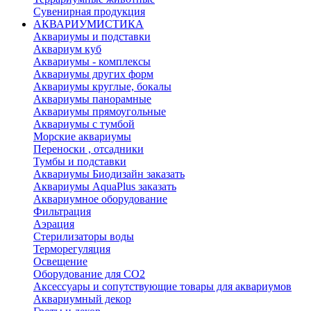
Сувенирная продукция
АКВАРИУМИСТИКА
Аквариумы и подставки
Аквариум куб
Аквариумы - комплексы
Аквариумы других форм
Аквариумы круглые, бокалы
Аквариумы панорамные
Аквариумы прямоугольные
Аквариумы с тумбой
Морские аквариумы
Переноски , отсадники
Тумбы и подставки
Аквариумы Биодизайн заказать
Аквариумы AquaPlus заказать
Аквариумное оборудование
Фильтрация
Аэрация
Стерилизаторы воды
Терморегуляция
Освещение
Оборудование для CO2
Аксессуары и сопутствующие товары для аквариумов
Аквариумный декор