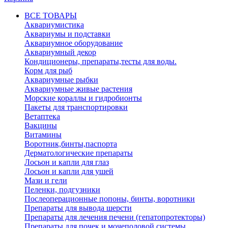
ВСЕ ТОВАРЫ
Аквариумистика
Аквариумы и подставки
Аквариумное оборудование
Аквариумный декор
Кондиционеры, препараты,тесты для воды.
Корм для рыб
Аквариумные рыбки
Аквариумные живые растения
Морские кораллы и гидробионты
Пакеты для транспортировки
Ветаптека
Вакцины
Витамины
Воротник,бинты,паспорта
Дерматологические препараты
Лосьон и капли для глаз
Лосьон и капли для ушей
Мази и гели
Пеленки, подгузники
Послеоперационные попоны, бинты, воротники
Препараты для вывода шерсти
Препараты для лечения печени (гепатопротекторы)
Препараты для почек и мочеполовой системы