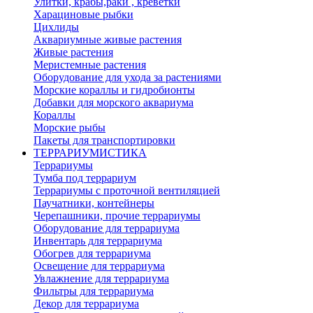
Улитки, крабы,раки , креветки
Харациновые рыбки
Цихлиды
Аквариумные живые растения
Живые растения
Меристемные растения
Оборудование для ухода за растениями
Морские кораллы и гидробионты
Добавки для морского аквариума
Кораллы
Морские рыбы
Пакеты для транспортировки
ТЕРРАРИУМИСТИКА
Террариумы
Тумба под террариум
Террариумы с проточной вентиляцией
Паучатники, контейнеры
Черепашники, прочие террариумы
Оборудование для террариума
Инвентарь для террариума
Обогрев для террариума
Освещение для террариума
Увлажнение для террариума
Фильтры для террариума
Декор для террариума