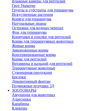
Влажные камеры для рептилий
Грот Укрытие
Грунты и субстраты для террариума
Искуственные растения
Коряги для террариума
Натуральные лианы
Островки для водных черепах
Фон для террариума
Кормушки и поилки для рептилий
Корма для террариумных животных
Живые корма
Замороженные корма
Консервированные корма
Корма для рептилий
Витамины и кальций для рептилий
Террариумные животные
Сувенирная продукция
Брелоки
Декоротивный фонтан
Подвижные игрушки 3Д
ЗООТОВАРЫ
Амуниция для животных
Адресники
Карабины
Кликеры