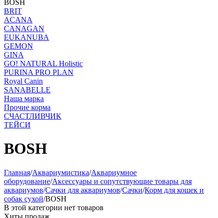
BOSH
BRIT
ACANA
CANAGAN
EUKANUBA
GEMON
GINA
GO! NATURAL Holistic
PURINA PRO PLAN
Royal Canin
SANABELLE
Наша марка
Прочие корма
СЧАСТЛИВЧИК
ТЕЙСИ
BOSH
Главная
/
Аквариумистика
/
Аквариумное
оборудование
/
Аксессуары и сопутствующие товары для
аквариумов
/
Сачки для аквариумов
/
Сачки
/
Корм для кошек и
собак сухой
/
BOSH
В этой категории нет товаров
Хиты продаж