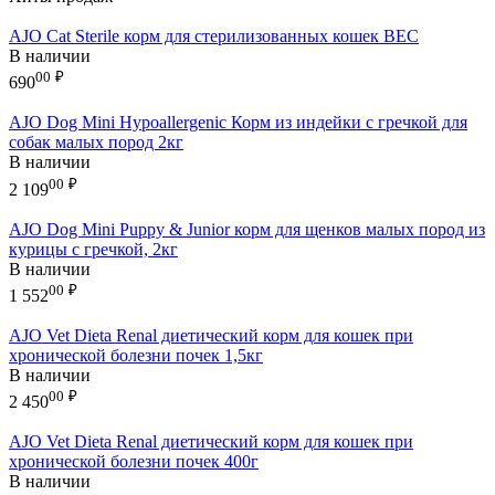
AJO Cat Sterile корм для стерилизованных кошек ВЕС
В наличии
00
₽
690
AJO Dog Mini Hypoallergenic Корм из индейки с гречкой для
собак малых пород 2кг
В наличии
00
₽
2 109
AJO Dog Mini Puppy & Junior корм для щенков малых пород из
курицы с гречкой, 2кг
В наличии
00
₽
1 552
AJO Vet Dieta Renal диетический корм для кошек при
хронической болезни почек 1,5кг
В наличии
00
₽
2 450
AJO Vet Dieta Renal диетический корм для кошек при
хронической болезни почек 400г
В наличии